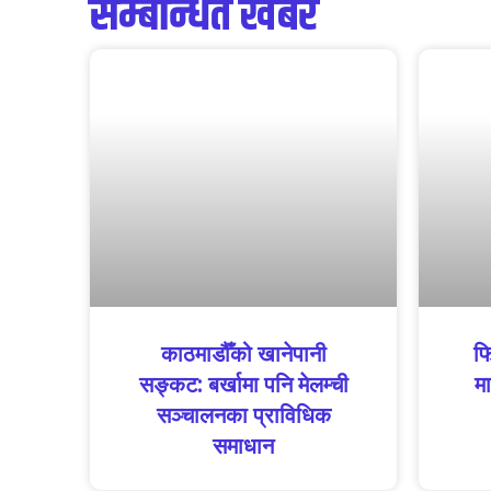
सम्बन्धित खबर
काठमाडौँको खानेपानी
फि
सङ्कट: बर्खामा पनि मेलम्ची
मा
सञ्चालनका प्राविधिक
समाधान