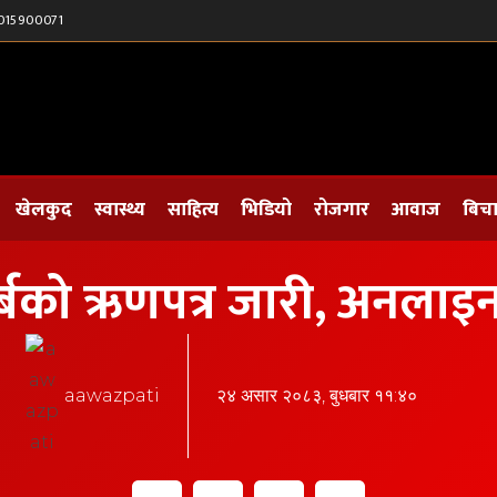
015900071
खेलकुद
स्वास्थ्य
साहित्य
भिडियो
रोजगार
आवाज
बिच
ु २० अर्बको ऋणपत्र जारी, अ
aawazpati
२४ असार २०८३, बुधबार ११:४०