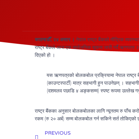
काठमाडौँ
,
२४ असार ।
नेपाल राष्ट्र बैंकको मौद्रिक व्यव
राष्ट्र बैंकले आज एक सार्वजनिक सूचना जारी गर्दै ऋणपत्र
दिएको हो ।
यस ऋणपत्रको बोलकबोल प्रक्रियामा नेपाल राष्ट्र बैंक
(काउन्टरपार्टी) मात्र सहभागी हुन पाउनेछन् । सहभागी
(दशमलव पछाडि ४ अङ्कसम्म) स्पष्ट रूपमा उल्लेख गर्न
राष्ट्र बैंकका अनुसार बोलकबोलका लागि न्यूनतम रु पाँच करो
रकम (रु २० अर्ब) सम्म बोलकबोल गर्न सकिने सर्त तोकिएको
PREVIOUS