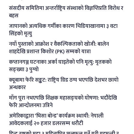
संसदीय समितिमा अन्तर्राष्ट्रिय संस्थाको विज्ञप्तिप्रति विरोध र
बहस
जापानको अत्यधिक गर्मीका कारण चिडियाखानामा ३ वटा
सिंहको मृत्यु
नयाँ पुस्ताको आक्रोश र वैकल्पिकताको खोजी: बालेन
शाहदेखि प्रशान्त किशोर (PK) सम्मको यात्रा
कप्तानगञ्ज घटनाका अर्का घाइतेको पनि मृत्यु: मृतकको
सङ्ख्या ३ पुग्यो
क्यूबामा फेरि सङ्कट: राष्ट्रिय ग्रिड ठप्प भएपछि देशभर छायो
अन्धकार
माँग पूरा नभएपछि शिक्षक महासङ्घको घोषणा: भदौदेखि
फेरि आन्दोलनमा उत्रिने
अमेरिकाद्वारा ‘भिसा बोन्ड’ कार्यक्रम स्थायी: नेपाली
आवेदकलाई २० हजार डलरसम्म धरौटी
हिन्दु राष्ट्रको मुद्दा ३ महिनाभित्र छलफल गर्ने गरी गृहमन्त्री र