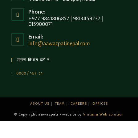
Phone:
+977 9841806857 | 9813459237 |
015900071
Email:
info@aawazpatinepal.com
सूचना विभाग दर्ता नं.
0000 / ०७९–८०
ABOUT US
TEAM
CAREERS
OFFICES
© Copyright aawazpati - website by
Vintuna Web Solution