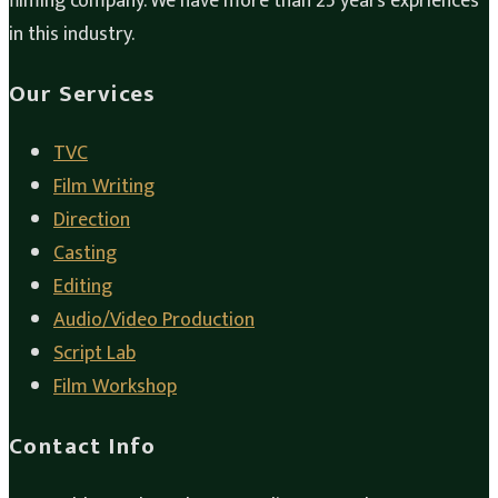
filming company. We have more than 25 years expriences
in this industry.
Our Services
TVC
Film Writing
Direction
Casting
Editing
Audio/Video Production
Script Lab
Film Workshop
Contact Info