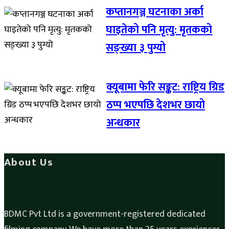
कप्तानगञ्ज घटनाका अर्का
घाइतेको पनि मृत्यु: मृतकको
सङ्ख्या ३ पुग्यो
क्यूबामा फेरि सङ्कट: राष्ट्रिय ग्रिड
ठप्प भएपछि देशभर छायो
अन्धकार
About Us
BDMC Pvt Ltd is a government-registered dedicated