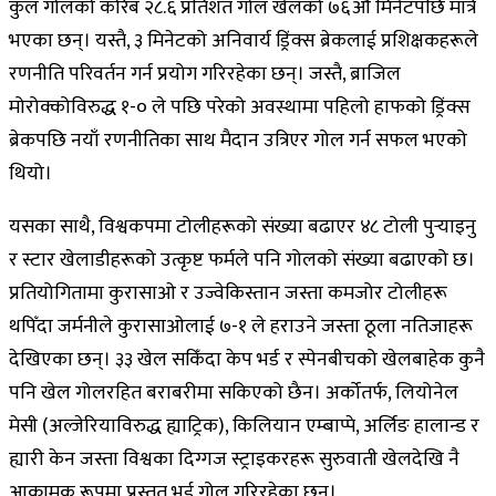
कुल गोलको करिब २८.६ प्रतिशत गोल खेलको ७६औं मिनेटपछि मात्रै
भएका छन्। यस्तै, ३ मिनेटको अनिवार्य ड्रिंक्स ब्रेकलाई प्रशिक्षकहरूले
रणनीति परिवर्तन गर्न प्रयोग गरिरहेका छन्। जस्तै, ब्राजिल
मोरोक्कोविरुद्ध १-० ले पछि परेको अवस्थामा पहिलो हाफको ड्रिंक्स
ब्रेकपछि नयाँ रणनीतिका साथ मैदान उत्रिएर गोल गर्न सफल भएको
थियो।
यसका साथै, विश्वकपमा टोलीहरूको संख्या बढाएर ४८ टोली पुर्‍याइनु
र स्टार खेलाडीहरूको उत्कृष्ट फर्मले पनि गोलको संख्या बढाएको छ।
प्रतियोगितामा कुरासाओ र उज्वेकिस्तान जस्ता कमजोर टोलीहरू
थपिँदा जर्मनीले कुरासाओलाई ७-१ ले हराउने जस्ता ठूला नतिजाहरू
देखिएका छन्। ३३ खेल सकिँदा केप भर्ड र स्पेनबीचको खेलबाहेक कुनै
पनि खेल गोलरहित बराबरीमा सकिएको छैन। अर्कोतर्फ, लियोनेल
मेसी (अल्जेरियाविरुद्ध ह्याट्रिक), किलियान एम्बाप्पे, अर्लिङ हालान्ड र
ह्यारी केन जस्ता विश्वका दिग्गज स्ट्राइकरहरू सुरुवाती खेलदेखि नै
आक्रामक रूपमा प्रस्तुत भई गोल गरिरहेका छन्।