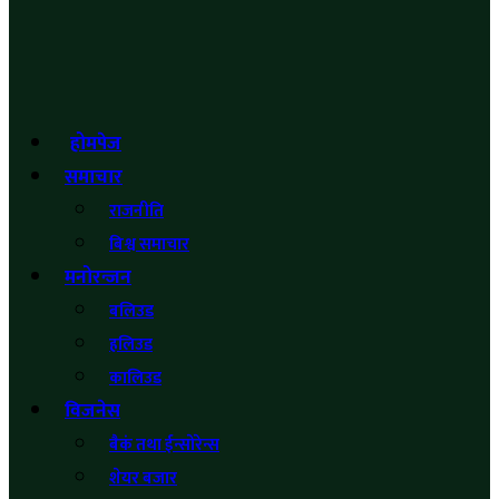
होमपेज
समाचार
राजनीति
बिश्व समाचार
मनोरन्जन
बलिउड
हलिउड
कालिउड
विजनेस
बैकं तथा ईन्साेरेन्स
शेयर बजार