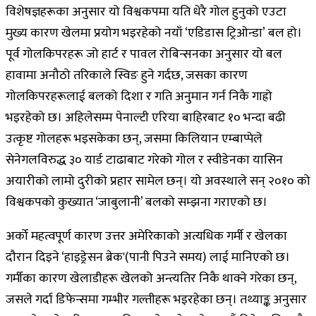
विशेषज्ञहरूका अनुसार यो विश्वकपमा यति धेरै गोल हुनुको एउटा
मुख्य कारण खेलमा प्रयोग भइरहेको नयाँ ‘एडिडास ट्रिओन्डा’ बल हो।
पूर्व गोलकिपरहरू जो हार्ट र पावल रोबिन्सनका अनुसार यो बल
हावामा अनौठो तरिकाले स्विङ हुने गर्दछ, जसका कारण
गोलकिपरहरूलाई बलको दिशा र गति अनुमान गर्न निकै गाह्रो
भइरहेको छ। अहिलेसम्म पेनाल्टी एरिया बाहिरबाट १० भन्दा बढी
उत्कृष्ट गोलहरू भइसकेका छन्, जसमा किलियान एम्बाप्पेले
सेनेगलविरुद्ध ३० यार्ड टाढाबाट गरेको गोल र स्वीडेनका यासिन
अयारीको लामो दुरीको प्रहार सामेल छन्। यो अवस्थाले सन् २०१० को
विश्वकपको कुख्यात ‘जाबुलानी’ बलको सम्झना गराएको छ।
अर्को महत्वपूर्ण कारण उत्तर अमेरिकाको अत्यधिक गर्मी र खेलका
दौरान दिइने ‘हाइड्रेसन ब्रेक'(पानी पिउने समय) लाई मानिएको छ।
गर्मीका कारण खेलाडीहरू खेलको अन्त्यतिर निकै थाक्ने गरेका छन्,
जसले गर्दा डिफेन्समा गम्भीर गल्तीहरू भइरहेका छन्। तथ्याङ्क अनुसार