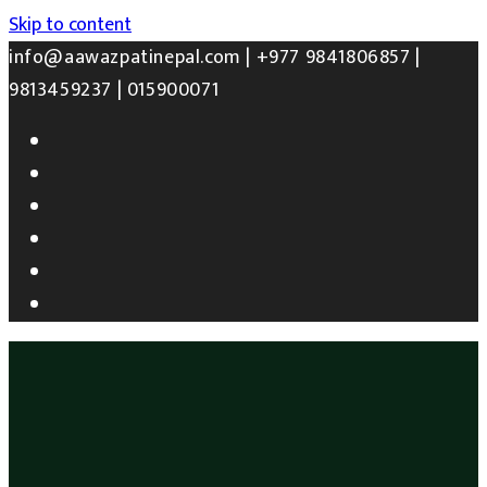
Skip to content
info@aawazpatinepal.com |
+977 9841806857 |
9813459237 | 015900071