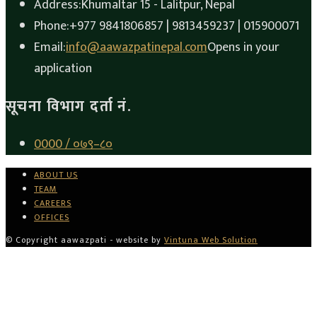
Address:
Khumaltar 15 - Lalitpur, Nepal
Phone:
+977 9841806857 | 9813459237 | 015900071
Email:
info@aawazpatinepal.com
Opens in your
application
सूचना विभाग दर्ता नं.
0000 / ०७९–८०
ABOUT US
TEAM
CAREERS
OFFICES
© Copyright aawazpati - website by
Vintuna Web Solution