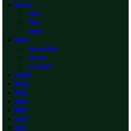
मनोरन्जन
बलिउड
हलिउड
कालिउड
विजनेस
बैकं तथा ईन्साेरेन्स
शेयर बजार
सुन तथा चाँदी
अन्तर्वार्ता
खेलकुद
स्वास्थ्य
साहित्य
भिडियो
रोजगार
आवाज