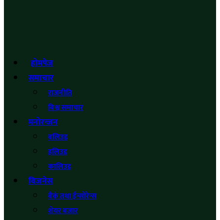
होमपेज
समाचार
राजनीति
बिश्व समाचार
मनोरन्जन
बलिउड
हलिउड
कालिउड
विजनेस
बैकं तथा ईन्साेरेन्स
शेयर बजार