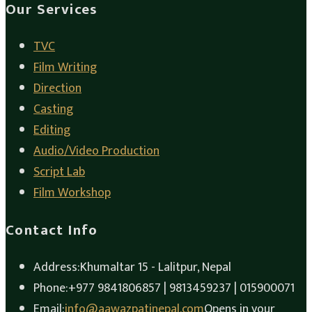
Our Services
TVC
Film Writing
Direction
Casting
Editing
Audio/Video Production
Script Lab
Film Workshop
Contact Info
Address:
Khumaltar 15 - Lalitpur, Nepal
Phone:
+977 9841806857 | 9813459237 | 015900071
Email:
info@aawazpatinepal.com
Opens in your