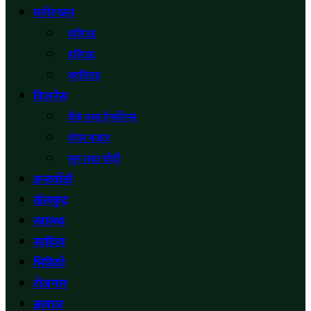
मनोरन्जन
बलिउड
हलिउड
कालिउड
विजनेस
बैकं तथा ईन्साेरेन्स
शेयर बजार
सुन तथा चाँदी
अन्तर्वार्ता
खेलकुद
स्वास्थ्य
साहित्य
भिडियो
रोजगार
आवाज