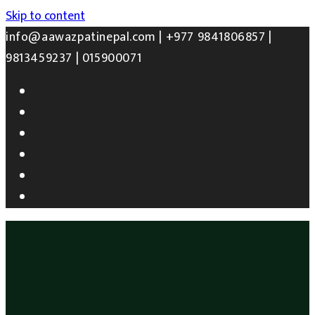
Skip to content
info@aawazpatinepal.com |
+977 9841806857 |
9813459237 | 015900071