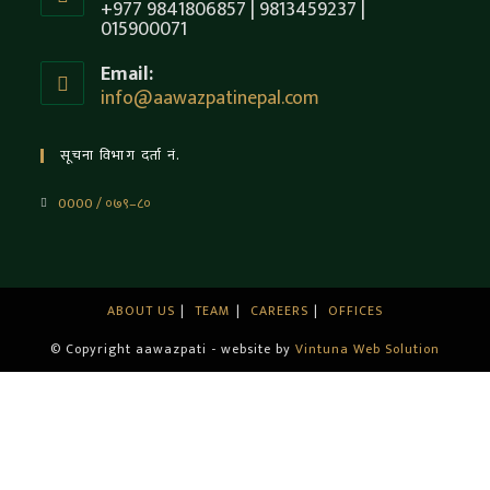
+977 9841806857 | 9813459237 |
015900071
Email:
info@aawazpatinepal.com
सूचना विभाग दर्ता नं.
0000 / ०७९–८०
ABOUT US
TEAM
CAREERS
OFFICES
© Copyright aawazpati - website by
Vintuna Web Solution