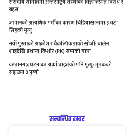
संसदीय समितिमा अन्तर्राष्ट्रिय संस्थाको विज्ञप्तिप्रति विरोध र
बहस
जापानको अत्यधिक गर्मीका कारण चिडियाखानामा ३ वटा
सिंहको मृत्यु
नयाँ पुस्ताको आक्रोश र वैकल्पिकताको खोजी: बालेन
शाहदेखि प्रशान्त किशोर (PK) सम्मको यात्रा
कप्तानगञ्ज घटनाका अर्का घाइतेको पनि मृत्यु: मृतकको
सङ्ख्या ३ पुग्यो
सम्बन्धित खबर