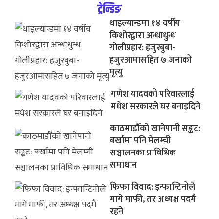
ट्रेन्डिङ
थाइल्यान्डमा १४ वर्षीय
किशोरद्वारा अन्धाधुन्ध
गोलीप्रहार: हजुरबुबा-
हजुरआमासहित ७ जनाको
मृत्यु
गणेश यादवको परिवारलाई
मधेश सरकारले घर बनाइदिने
काठमाडौँको खानेपानी सङ्कट:
बर्खामा पनि मेलम्ची
सञ्चालनका प्राविधिक
समाधान
फिफा विवाद: इन्फान्टिनोले
मागे माफी, तर अध्यक्ष पदमै
रहने