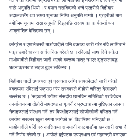
गत २ कात्तिकमा पक्राउ परेका लामिछानेलाई यसअघि ६ दिन थुनामा
राख्ने अनुमति थियो ।र बयान नसकिएको भन्दै प्रहरीले बिहीबार
अदालतसँग थप समय थुनाका निम्ति अनुमति माग्यो । प्रहरीको माग
बमोजिम थुनामा राख्न अनुमति दिइएपछि रास्वपाका कार्यकर्ता थप
आक्रोशित देखिएका छन् ।
कांग्रेस र एमालेजस्तै माओवादीले पनि वक्तव्य जारी गरेर रवि लामिछाने
पक्राउबारे धारणा सार्वजनिक गरेको छ ।रविलाई साथ दिने संकेत
माओवादीले बिहीबार जारी भएको वक्तव्य मात्र नभएर शृङ्खलाबद्ध
घटनाक्रमबाट सहज बुझ्न सकिन्छ ।
बिहीबार पार्टी उपाध्यक्ष एवं प्रवक्ता अग्नि सापकोटाले जारी गरेको
बक्तव्यमा रविलाई पक्राउ गरेर सरकारले दोहोरो चरित्र देखाएको
उल्लेख छ । ‘सहकारी ठगीमा संसदीय छानबिन समितिको प्रतिवेदन
कार्यान्वयनमा दोहोरो मापदण्ड लागू गर्ने र भ्रष्टाचारमा मुछिएका आफ्ना
नेताहरुलाई संरक्षण गर्ने, तर विपक्षीहरुलाई खोजीखोजी दण्डित गर्ने
कार्यमा सरकार खुला रुपमा लागेको छ’, विज्ञप्तिमा भनिएको छ ।
माओवादीले पर्सि १० कात्तिकमा राजधानी काठमाडौंमा खबरदारी सभा नै
गर्ने निर्णय गरेको छ । आफैंले दुईपटक उपप्रधान एवं गहृमन्त्री बनाएका